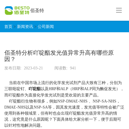
佰圣特
首
页
产
首页
>
新闻资讯
>
公司新闻
品
中
关
心
于
佰圣特分析吖啶酯发光值异常升高有哪些原
我
因？
客
们
户
发布日期:
2023-03-21
阅读数:
941
体
中
外
心
当前在中国市场上流行的化学发光试剂产品大致有三种，分别为
诊
三联吡啶钌、
吖啶酯
以及HRP和ALP（HRP和ALP同为酶促发光），
断
低
而吖啶酯作为直接化学发光试剂是受欢迎的主要产品。
试
温
吖啶酯衍生物有很多，例如NSP-DMAE-NHS 、NSP-SA-NHS，
剂
热
DMAE-NHS以及NSP-SA等，因其发光速度，发光值等特性会被广泛
塑
新
使用到各种领域里，但有时也会出现吖啶酯发光值异常升高的情
板
闻
况，这究竟是什么原因呢？下面具体给大家分析一下，便于后期可
以针对性地解决问题。
资