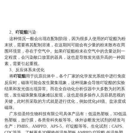
2、
吖啶酯
污染
这种情况一般会出现在配制阶段，因为很多人使用的吖啶酯为粉
末状，需要将其配制溶液，在这期间可能会有少量的粉末散布在周
围环境里，存在于空气中。如果吖啶酯粉末在空气中的含量达到一
定程度，会污染敞口放置的器具，这也是导致发光值升高的一种因
素，需要引起重视。
3、反应体系未优化
将
吖啶酯
用于抗原抗体中，各个厂家的化学发光系统中进行免疫
反应时，磁珠可能会发生聚集现象，这种现象会导致吖啶酯的实验
结果和发光值出现异常。而在全自动化分析仪器中大多数为封闭系
统，发生磁珠聚集现象难以发现，这也是很多操作人员容易忽视的
关键，此时所采取的方式就是进行优化，例如优化pH值、盐浓度或
磁珠。
广东佰圣特生物科技有限公司具体产品有：低温热塑板，3D低温
热塑板，放疗膜，各类骨科夹板等等。体外诊断发光试剂的研发与
生产：PMBS、AMPPD、APS-5、吖锭酯等等。生化试剂：CAPS、
CDC等等。了解更多3D网格低温热塑板,AMPPD,吖啶酯,低温热塑