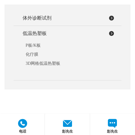
联
讯
系
我
体外诊断试剂
们
低温热塑板
P板/K板
化疗膜
3D网格低温热塑板
电话
彭先生
彭先生