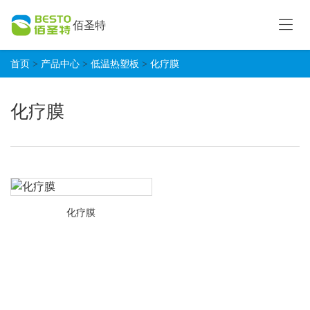
佰圣特
首
页
产
首页
>
产品中心
>
低温热塑板
>
化疗膜
品
中
关
化疗膜
心
于
我
客
们
户
体
中
外
心
诊
化疗膜
断
低
试
温
剂
热
塑
新
板
闻
资